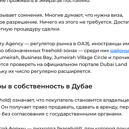
 не проживать в Эмиратах постоянно.
зывает сомнения. Многие думают, что нужна виза,
е разрешение. Ничего из этого не требуется. Доста
ртную процедуру сделки.
ory Agency — регулятор рынка в ОАЭ), иностранцы и
о обозначенных freehold-зонах — среди них
районы
eirah, Business Bay, Jumeirah Village Circle и прочи
тся проверять на официальном портале Dubai Land
льку их число регулярно расширяется.
ры в собственность в Дубае
hold) означает, что покупатель становится владельц
Он получает право продавать, сдавать в аренду, пе
— без согласования с государственными органами.
ой формы — лизхолда (leasehold), при которой поку