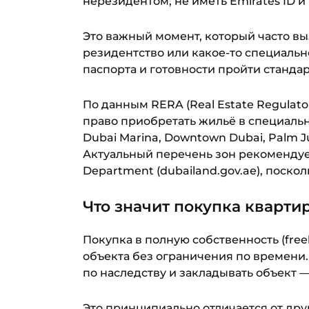
нерезидентом, не иметь Emirates ID и
Это важный момент, который часто вы
резидентство или какое-то специально
паспорта и готовности пройти станда
По данным RERA (Real Estate Regulat
право приобретать жильё в специальн
Dubai Marina, Downtown Dubai, Palm Jum
Актуальный перечень зон рекомендуе
Department (dubailand.gov.ae), поско
Что значит покупка кварти
Покупка в полную собственность (free
объекта без ограничения по времени. 
по наследству и закладывать объект 
Это принципиально отличается от друг