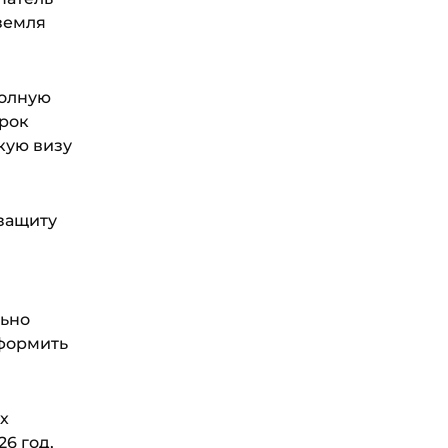
 земля
полную
рок
скую визу
 защиту
льно
оформить
х
6 год,