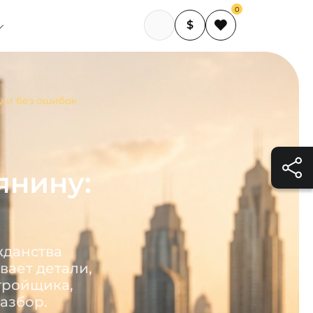
0
$
у и без ошибок
янину:
жданства
вает детали,
тройщика,
азбор.