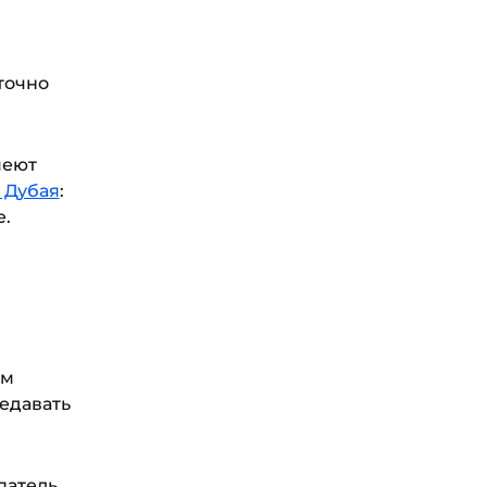
точно
меют
 Дубая
:
е.
ем
редавать
патель