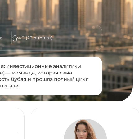
в
4.9 (23 оценки)
и:
инвестиционные аналитики
te) — команда, которая сама
сть Дубая и прошла полный цикл
питале.