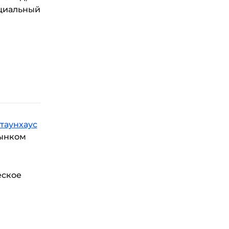
ициальный
 таунхаус
рынком
еское