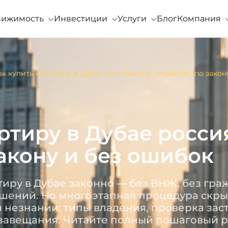
вижимость
Инвестиции
Услуги
Блог
Компания
ак купить квартиру в Дубае россиянину: пошагово, по закон
ртиру в Дубае росси
акону и без ошибок
иру в Дубае законно — без ВНЖ, без гра
шений. Но многоэтапная процедура скры
и незнании: типы владения, проверка зас
 завещания. Читайте полный пошаговый р