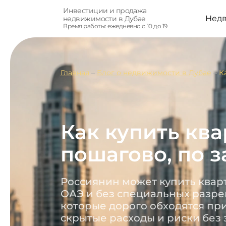
Инвестиции и продажа
Нед
недвижимости в Дубае
Время работы: ежедневно с 10 до 19
Главная
–
Блог о недвижимости в Дубае
–
К
Как купить ква
пошагово, по з
Россиянин может купить кварт
ОАЭ и без специальных разре
которые дорого обходятся пр
скрытые расходы и риски без