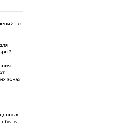
чений по
 для
торый
ания.
ет
их зонах.
едённых
ет быть