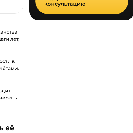
консультацию
данства
ати лет,
ости в
счётами.
одит
оверить
ь её