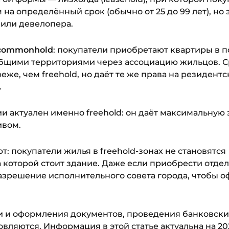
на определённый срок (обычно от 25 до 99 лет), но
 или девелопера.
commonhold
: покупатели приобретают квартиры в 
общими территориями через ассоциацию жильцов. С
еже, чем freehold, но даёт те же права на резидент
.
и актуален именно freehold: он даёт максимальную
ивом.
: покупатели жилья в freehold-зонах не становятся
 которой стоит здание. Даже если приобрести отде
азрешение исполнительного совета города, чтобы 
 и оформления документов, проведения банковски
ляются. Информация в этой статье актуальна на 202