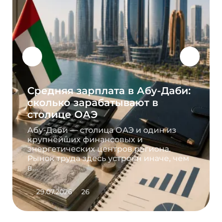
Средняя зарплата в Абу-Даби:
сколько зарабатывают в
столице ОАЭ
Абу-Даби — столица ОАЭ и один из
крупнейших финансовых и
энергетических центров региона.
Рынок труда здесь устроен иначе, чем
в...
29.07.2026
26