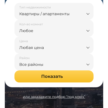
Тип недвижимости
Квартиры / апартаменты
Кол-во комнат
Любое
Цена
Любая цена
Район
Все районы
Показать
или заказажите подбор “под ключ”