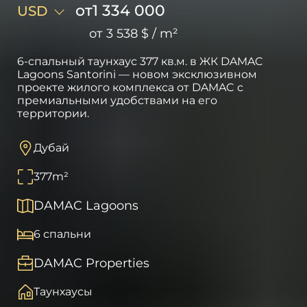
от
1 334 000
USD
от
3 538 $
/
m²
6-спальный таунхаус 377 кв.м. в ЖК DAMAC
Lagoons Santorini — новом эксклюзивном
проекте жилого комплекса от DAMAC с
премиальными удобствами на его
территории.
Дубай
377
m²
DAMAC Lagoons
6 спальни
DAMAC Properties
Таунхаусы