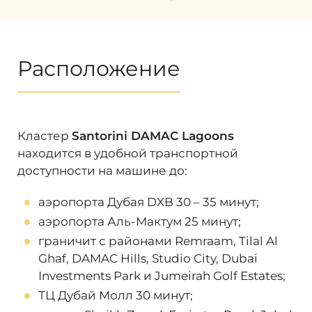
только расти. На него оказывает влияние
степень готовности объекта и уровень
развития района. Для получения быстрого
инвестиционного дохода можно выгодно
Расположение
перепродать недвижимость не дожидаясь
завершения строительства. А также
выгодно перепродать проект еще на
стадии строительства и получить быстрый
инвестиционный доход.
Кластер
Santorini DAMAC Lagoons
находится в удобной транспортной
Наши эксперты помогут разобраться во
доступности на машине до:
всех волнующих вас вопросах и помогут в
приобретении недвижимости в Дубае!
аэропорта Дубая DXB 30 – 35 минут;
аэропорта Аль-Мактум 25 минут;
граничит с районами Remraam, Tilal Al
Ghaf, DAMAC Hills, Studio City, Dubai
Investments Park и Jumeirah Golf Estates;
ТЦ Дубай Молл 30 минут;