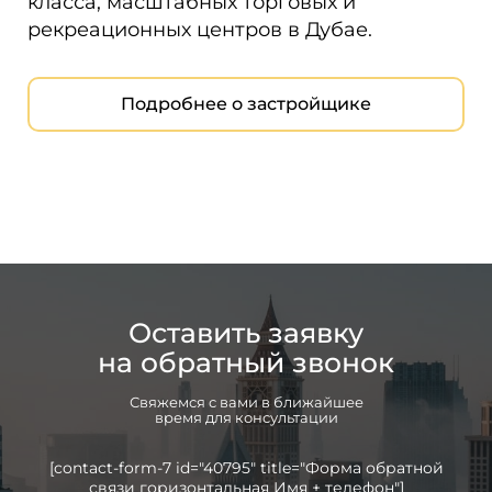
класса, масштабных торговых и
рекреационных центров в Дубае.
Подробнее о застройщике
Оставить заявку
на обратный звонок
Свяжемся с вами в ближайшее
время для консультации
[contact-form-7 id="40795" title="Форма обратной
связи горизонтальная Имя + телефон"]