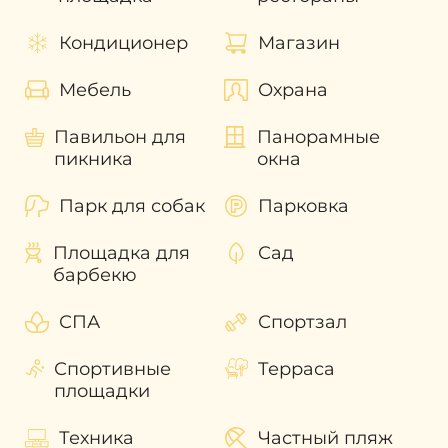
торговая площадь бутика.
Становясь собственником объекта
Кондиционер
Магазин
недвижимости в роскошном Santorini
DAMAC Lagoons в Дубае граждане
Мебель
Охрана
иностранных государств получают
возможность оформить в зависимости от
Павильон для
Панорамные
стоимости приобретенной недвижимости
пикника
окна
визу сроком на 2 года или на 10 лет
(
«Золотая виза»
) с правом последующего
Парк для собак
Парковка
продления и наслаждаться жизнью в ОАЭ
не тревожась о сроках пребывания на
Площадка для
Сад
территории страны. Также собственник
барбекю
резиденции получает возможность при
необходимости сдавать её в аренду и
СПА
Спортзал
получать доход от своих вложений.
Показатели
средней рентабельности
Спортивные
Терраса
инвестиций в данном проекте Santorini
площадки
DAMAC Lagoons составляет от
5%
. С
течением времени этот показатель будет
Техника
Частный пляж