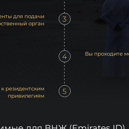
енты для подачи
3
рственный орган
Вы проходите м
4
п к резидентским
5
привилегиям
имые для ВНЖ (Emirates ID)