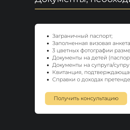
Заграничный паспорт;
Заполненная визовая анкета
3 цветных фотографии разме
Документы на детей (паспор
Документы на супруга/супруг
Квитанция, подтверждающая 
Справки о доходах претенде
Получить консультацию