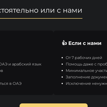
тоятельно или с нами
👍 Если с нами
От 7 рабочих дней
ОАЭ и арабский язык
Помощь даже с про
ов
Минимальное участи
Заполнение докумен
ться в ОАЭ
Исключение ненужны