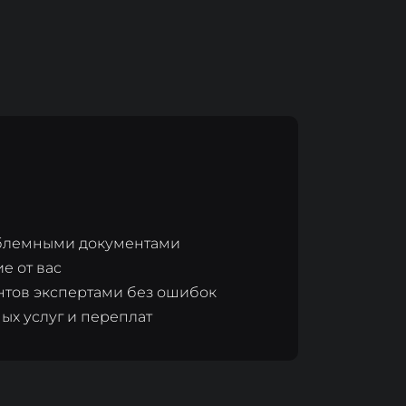
блемными документами
е от вас
тов экспертами без ошибок
х услуг и переплат