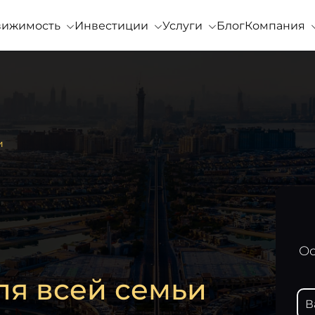
вижимость
Инвестиции
Услуги
Блог
Компания
и
Ос
ля всей семьи