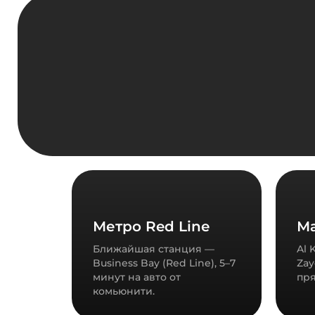
Метро Red Line
Ма
Ближайшая станция —
Al 
Business Bay (Red Line), 5–7
Zay
минут на авто от
пря
комьюнити.