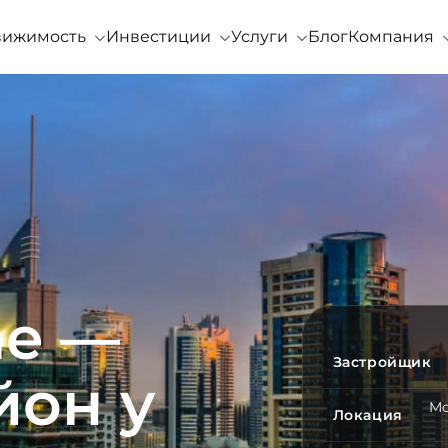
вижимость
Инвестиции
Услуги
Блог
Компания
ne —
Застройщик
йон у
Mo
Локация