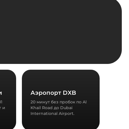
и
Аэропорт DXB
81
20 минут без пробок по Al
r и
Khail Road до Dubai
International Airport.