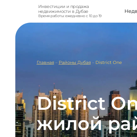
Инвестиции и продажа
Нед
недвижимости в Дубае
Время работы: ежедневно с 10 до 19
Главная
–
Районы Дубая
–
District One
District O
жилой ра