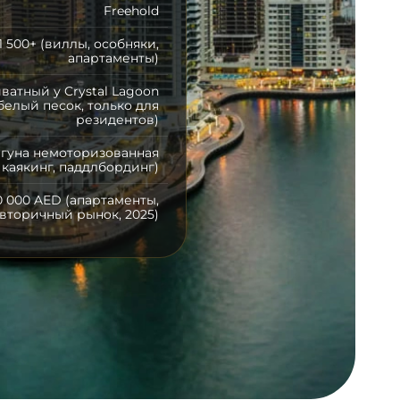
Freehold
1 500+ (виллы, особняки,
апартаменты)
ватный у Crystal Lagoon
белый песок, только для
резидентов)
агуна немоторизованная
каякинг, паддлбординг)
90 000 AED (апартаменты,
вторичный рынок, 2025)