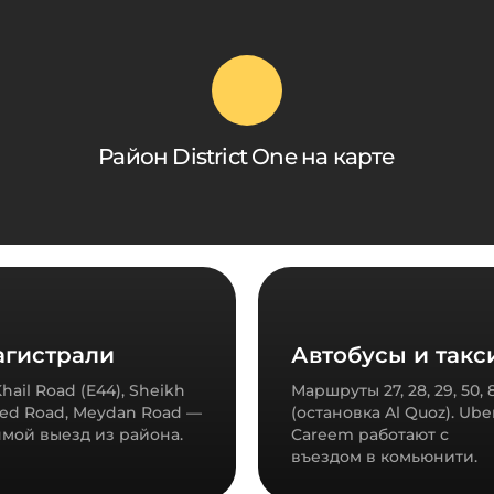
Район District One на карте
гистрали
Автобусы и такс
Khail Road (E44), Sheikh
Маршруты 27, 28, 29, 50, 
ed Road, Meydan Road —
(остановка Al Quoz). Ube
мой выезд из района.
Careem работают с
въездом в комьюнити.