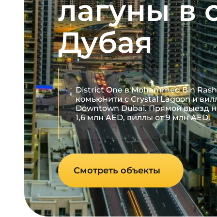
лагуны в 
Дубая
District One в Mohammed Bin Rashi
комьюнити с Crystal Lagoon и вилл
Downtown Dubai. Прямой выезд на 
1,6 млн AED, виллы от 9 млн AED.
Смотреть объекты