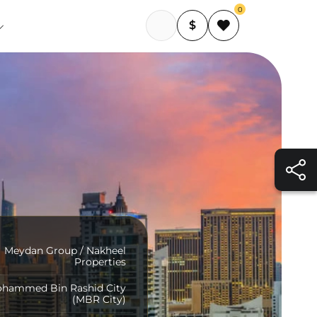
0
$
Meydan Group / Nakheel
Properties
hammed Bin Rashid City
(MBR City)