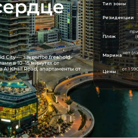
сердце
Тип зоны
Резиденции
при
Пляж
(
нет (л
Марина
d City — закрытое freehold-
— 
ами в 10–15 минутах от
Al Khail Road, апартаменты от
от 1 5
Цены