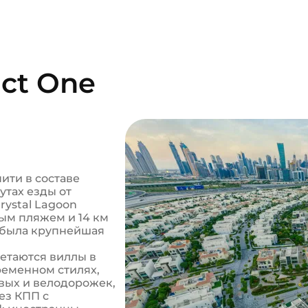
ict One
ити в составе
утах езды от
rystal Lagoon
ым пляжем и 14 км
 была крупнейшая
четаются виллы в
еменном стилях,
овых и велодорожек,
ез КПП с