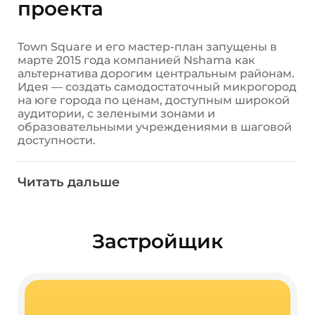
проекта
Town Square и его мастер-план запущены в
марте 2015 года компанией Nshama как
альтернатива дорогим центральным районам.
Идея — создать самодостаточный микрогород
на юге города по ценам, доступным широкой
аудитории, с зелеными зонами и
образовательными учреждениями в шаговой
доступности.
К 2025 году проект рассчитан на 85 000
жителей. Это масштаб, который обеспечивает
реальную самодостаточность: собственный
Читать дальше
торговый хаб, медицинские центры, детские
сады и средняя школа в радиусе 15 минут.
Застройщик последовательно выпускает
новые фазы. Belmont, Evelyn, Fiori, Camden,
Застройщик
Olbia — проекты со сдачей в 2027–2029 годах
— подтверждают долгосрочную стратегию.
Это не разовая застройка, а планомерное
строительство городской среды, и
расширенная среда обеспечивает удобный
доступ к ключевым объектам.