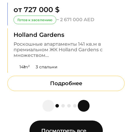
от 727 000 $
~ 2 671 000 AED
Готов к заселению
Holland Gardens
Роскошные апартаменты 141 кв.м в
премиальном ЖК Holland Gardens с
множеством...
141
m²
3 спальни
Подробнее
Посмотреть все