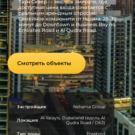
Таун Сквер — место в эмирате, где
доступная цена входа сочетается с
реальным арендным спросом.
Семейное комьюнити от Ншама: 28–35
минут до Downtown и Business Bay по
Emirates Road и Al Qudra Road.
Смотреть объекты
Застройщик
Nshama Group
Al Yalayis, Dubailand (вдоль Al
Локация
Qudra Road / D63)
Тип зоны
Freehold