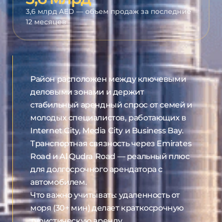
3,6 млрд AED — объем продаж за последние
12 месяцев
Район расположен между ключевыми
деловыми зонами и держит
стабильный арендный спрос от семей и
молодых специалистов, работающих в
Internet City, Media City и Business Bay.
Транспортная связность через Emirates
Road и Al Qudra Road — реальный плюс
для долгосрочного арендатора с
автомобилем.
Что важно учитывать: удаленность от
моря (30+ мин) делает краткосрочную
туристическую аренду