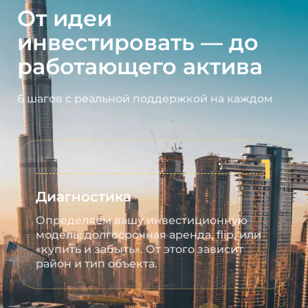
От идеи
инвестировать — до
работающего актива
6 шагов с реальной поддержкой на каждом
1
Диагностика
Определяем вашу инвестиционную
модель: долгосрочная аренда, flip, или
«купить и забыть». От этого зависит
район и тип объекта.