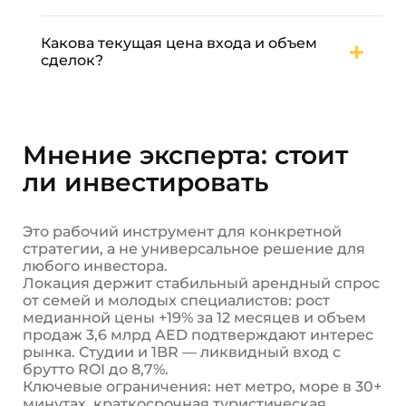
Для off-plan — дополнительно историю
сдачи предыдущих проектов.
Да: Town Square Park, Miracle Garden, Al
Qudra Lakes и IMG Worlds of Adventure
Какова текущая цена входа и объем
расположены недалеко. Соседние
сделок?
локации формируют насыщенную карту
досуга — это удобно делать частью
Стартовая цена — от 0,35 млн AED за
выходных. Атмосферой проект напоминает
студию на вторичном рынке. Объем
скорее old town square небольшого
продаж за последние 12 месяцев — 3,6
европейского городка, чем шумные
млрд AED.
Мнение эксперта: стоит
курорты вроде Las Vegas. Подробный гид
по объектам можно узнавать у эксперта.
ли инвестировать
Это рабочий инструмент для конкретной
стратегии, а не универсальное решение для
любого инвестора.
Локация держит стабильный арендный спрос
от семей и молодых специалистов: рост
медианной цены +19% за 12 месяцев и объем
продаж 3,6 млрд AED подтверждают интерес
рынка. Студии и 1BR — ликвидный вход с
брутто ROI до 8,7%.
Ключевые ограничения: нет метро, море в 30+
минутах, краткосрочная туристическая