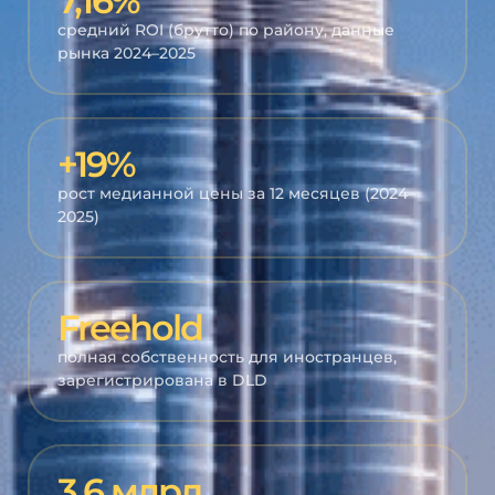
7,16%
средний ROI (брутто) по району, данные
рынка 2024–2025
+19%
рост медианной цены за 12 месяцев (2024–
2025)
Freehold
полная собственность для иностранцев,
зарегистрирована в DLD
3,6 млрд