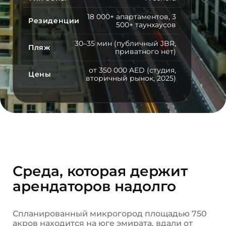
18 000+ апартаментов, 3
Резиденции
500+ таунхаусов
30–35 мин (публичный JBR,
Пляж
приватного нет)
от 350 000 AED (студия,
Цены
вторичный рынок, 2025)
Среда, которая держит
арендаторов надолго
Спланированный микрогород площадью 750
акров находится на юге эмирата, вдали от