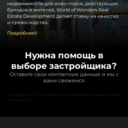
недвижимости для инвесторов, действующих
брендов и жителей, World of Wonders Real
Estate Development делает ставку на качество
и превосходство.
Предлагая премиальное качество бренд
Подробнее
сделал действительно громкое имя в секторе
недвижимости, предоставляя жителям услуги
премиум-класса. World of Wonders привносит
Нужна помощь в
в регионы многолетний опыт в качестве
выборе застройщика?
ведущего мирового гостиничного бренда с
лучшими достижениями.
Оставьте свои контактные данные и мы с
вами свяжемся
[contact-form-7 id="7589" title="Обратный звонок: Имя
+ телефон"]