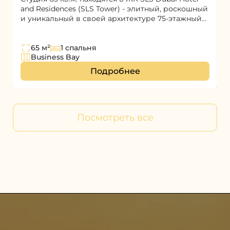
and Residences (SLS Tower) - элитный, роскошный
S
и уникальный в своей архитектуре 75-этажный...
э
а
65 м²
1 спальня
Business Bay
Подробнее
Посмотреть все