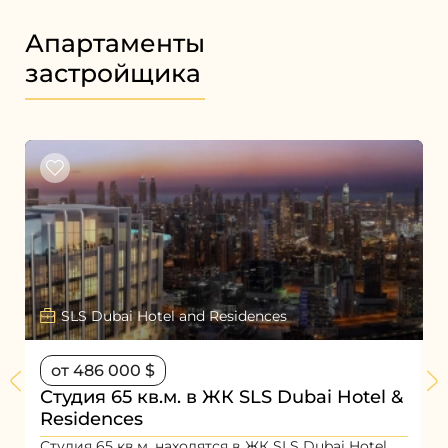
Апартаменты
застройщика
SLS Dubai Hotel and Residences
от 486 000 $
Студия 65 кв.м. в ЖК SLS Dubai Hotel &
2
Residences
Ж
Студия 65 кв.м. находятся в ЖК SLS Dubai Hotel
1