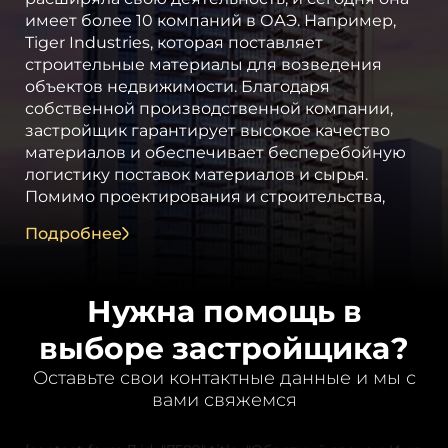
имеет более 10 компаний в ОАЭ. Например,
Tiger Industries, которая поставляет
строительные материалы для возведения
объектов недвижимости. Благодаря
собственной производственной компании,
застройщик гарантирует высокое качество
материалов и обеспечивает бесперебойную
логистику поставок материалов и сырья.
Помимо проектирования и строительства,
организация стала преуспевать в управлении
Подробнее
объектами, гостиничном бизнесе,
производстве, образовании и
здравоохранении.
Нужна помощь в
Tiger Group — один из крупнейших
выборе застройщика?
застройщиков на территории ОАЭ. Фирма с
главным офисом в Шардже реализовывает
Оставьте свои контактные данные и мы с
свои проекты и в Дубае. Ее вице-президентом
вами свяжемся
является Валид Мохаммад Аль Зуби.
Недвижимость компании включает жилые и