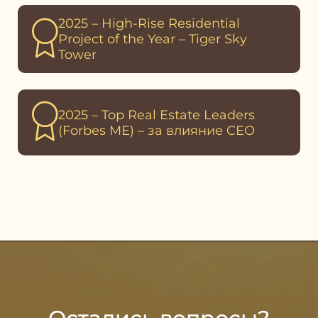
2025 – High-Rise Residential
Project of the Year – Tiger Sky
Tower
2025 – Top Real Estate Leaders
(Forbes ME) – за влияние CEO