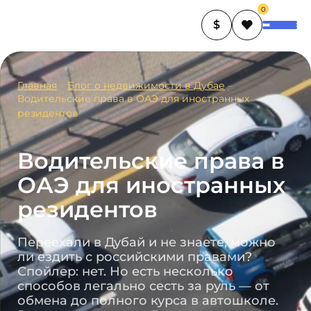
0
$
Главная
–
Блог о недвижимости в Дубае
–
Водительские права в ОАЭ для иностранных
резидентов
Водительские права в
ОАЭ для иностранных
резидентов
Переехали в Дубай и не знаете, можно
ли ездить с российскими правами?
Спойлер: нет. Но есть несколько
способов легально сесть за руль — от
обмена до полного курса в автошколе.