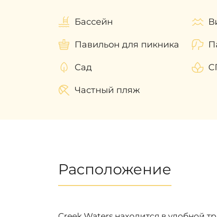
Бассейн
В
Павильон для пикника
П
Сад
С
Частный пляж
Расположение
Creek Waters находится в удобной т