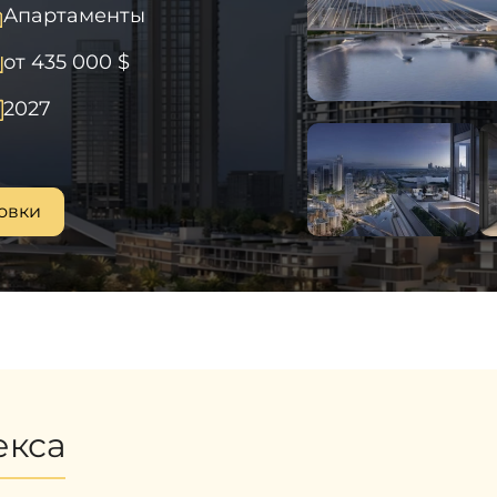
Апартаменты
от 435 000 $
2027
овки
екса