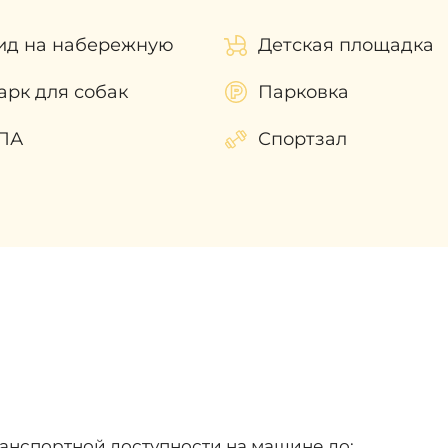
ид на набережную
Детская площадка
арк для собак
Парковка
ПА
Спортзал
ранспортной доступности на машине до: