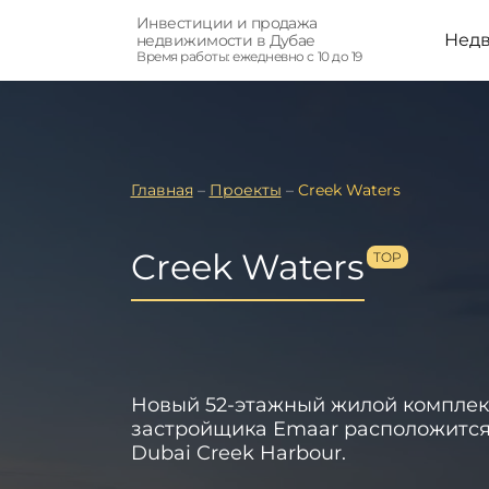
Инвестиции и продажа
Нед
недвижимости в Дубае
Время работы: ежедневно с 10 до 19
Главная
–
Проекты
–
Creek Waters
Creek Waters
Новый 52-этажный жилой комплек
застройщика Emaar расположится
Dubai Creek Harbour.