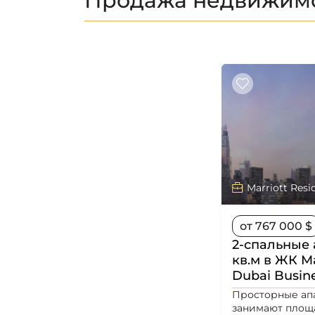
Продажа недвижимос
Marriott Resi
от 767 000 $
2-спальные 
кв.м в ЖК Ma
Dubai Busin
Просторные апа
занимают площад