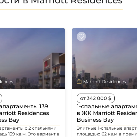
ти в Marriott Residences
dences
Marriott Residences
от 342 000 $
апартаменты 139
1-спальные апартаме
rriott Residences
в ЖК Marriott Reside
ess Bay
Business Bay
ртаменты с 2 спальнями
Элитные 1-спальные апар
ь 139 кв.м. Это вариант в
площадью 62 кв.м в прем