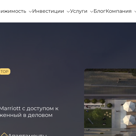
вижимость
Инвестиции
Услуги
Блог
Компания
rriott с доступом к
женный в деловом
Апартаменты