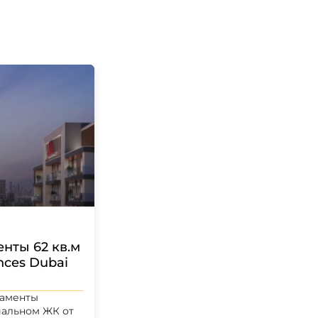
нты 62 кв.м
nces Dubai
таменты
иальном ЖК от