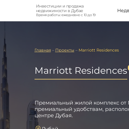
Инвестиции и продажа
Нед
недвижимости в Дубае
Время работы: ежедневно с 10 до 19
Главная
–
Проекты
–
Marriott Residences
Marriott Residences
Премиальный жилой комплекс от Ma
премиальный удобствам, располо
центре Дубая.
Дубай