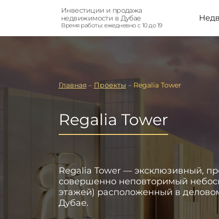
Инвестиции и продажа
Нед
недвижимости в Дубае
Время работы: ежедневно с 10 до 19
Главная
–
Проекты
–
Regalia Tower
Regalia Tower
Regalia Tower — эксклюзивный, п
совершенно неповторимый небоскр
этажей) расположенный в деловом
Дубае.