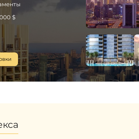
аменты
 000 $
овки
екса