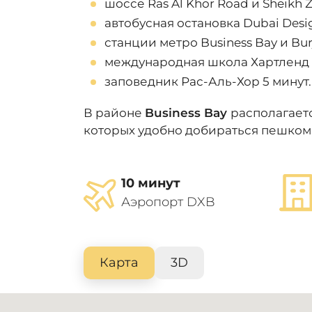
шоссе Ras Al Khor Road и Sheikh
автобусная остановка Dubai Desig
станции метро Business Bay и Burj
международная школа Хартленд 
заповедник Рас-Аль-Хор 5 минут.
В районе
Business Bay
располагаетс
которых удобно добираться пешком 
10 минут
Аэропорт DXB
Карта
3D