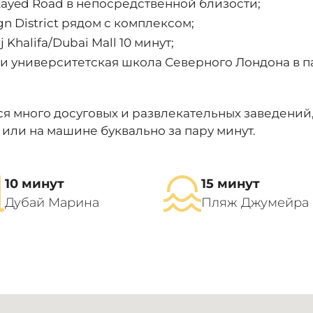
 Zayed Road в непосредственной близости;
n District рядом с комплексом;
 Khalifa/Dubai Mall 10 минут;
и университетская школа Северного Лондона в па
я много досуговых и развлекательных заведений, 
или на машине буквально за пару минут
.
10 минут
15 минут
Дубай Марина
Пляж Джумейра