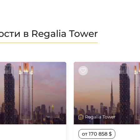
ти в Regalia Tower
r
Regalia Tower
от 170 858 $