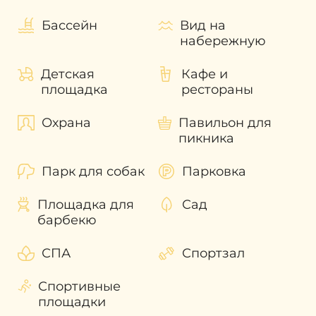
Бассейн
Вид на
набережную
Детская
Кафе и
площадка
рестораны
Охрана
Павильон для
пикника
Парк для собак
Парковка
Площадка для
Сад
барбекю
СПА
Спортзал
Спортивные
площадки