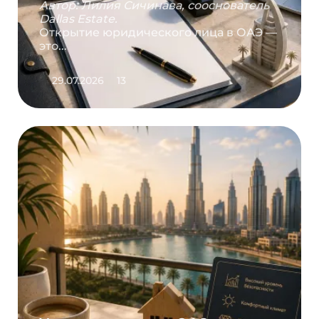
Автор: Лилия Сичинава, сооснователь
Dallas Estate.
Открытие юридического лица в ОАЭ —
это...
29.07.2026
13