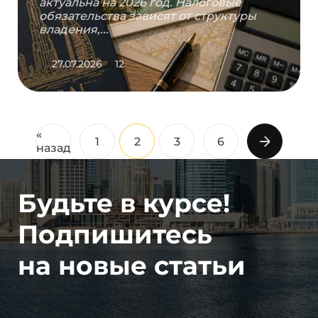
актуальна на 2026 год. Налоговые
обязательства зависят от структуры
владения,...
27.07.2026
12
«
1
2
3
6
назад
Будьте в курсе!
Подпишитесь
на новые статьи