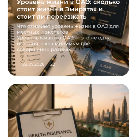
Уровень жизни в ОАЭ: сколько
стоит жизнь в Эмиратах и
стоит ли переезжать
Что означает уровень жизни в ОАЭ для
местных и экспатов
Уровень жизни в ОАЭ — это не одна
история, а как минимум две
совершенно разные....
29.07.2026
22