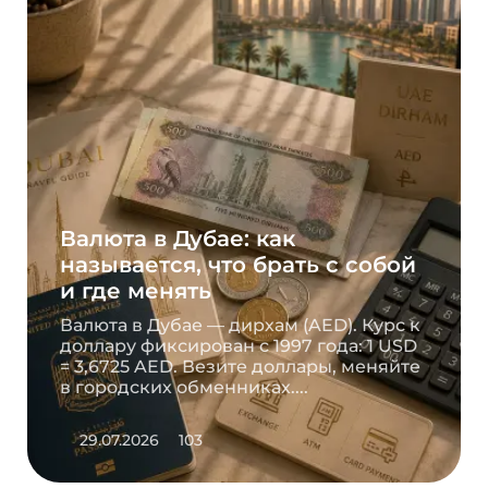
Валюта в Дубае: как
называется, что брать с собой
и где менять
Валюта в Дубае — дирхам (AED). Курс к
доллару фиксирован с 1997 года: 1 USD
= 3,6725 AED. Везите доллары, меняйте
в городских обменниках....
29.07.2026
103