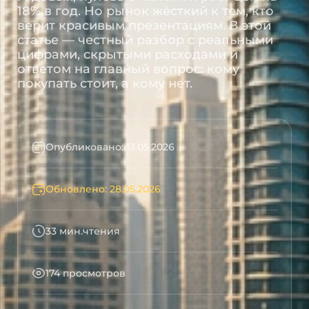
18% в год. Но рынок жёсткий к тем, кто
верит красивым презентациям. В этой
статье — честный разбор с реальными
цифрами, скрытыми расходами и
ответом на главный вопрос: кому
покупать стоит, а кому нет.
Опубликовано: 13.05.2026
Обновлено: 28.05.2026
33 мин.чтения
174 просмотров