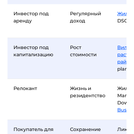
Инвестор под
Регулярный
Жильё
аренду
доход
DSO, D
Инвестор под
Рост
Виллы
капитализацию
стоимости
расту
район
plan
Релокант
Жизнь и
Жильё
резидентство
Marina
Downt
Busine
Покупатель для
Сохранение
Ликв