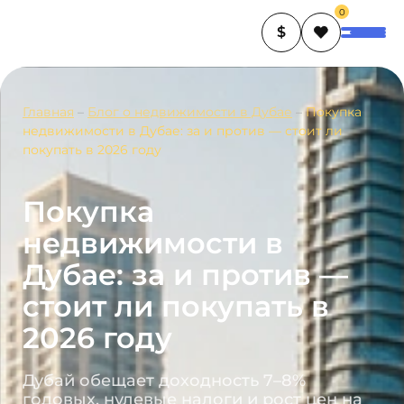
0
$
Главная
–
Блог о недвижимости в Дубае
–
Покупка
недвижимости в Дубае: за и против — стоит ли
покупать в 2026 году
Покупка
недвижимости в
Дубае: за и против —
стоит ли покупать в
2026 году
Дубай обещает доходность 7–8%
годовых, нулевые налоги и рост цен на