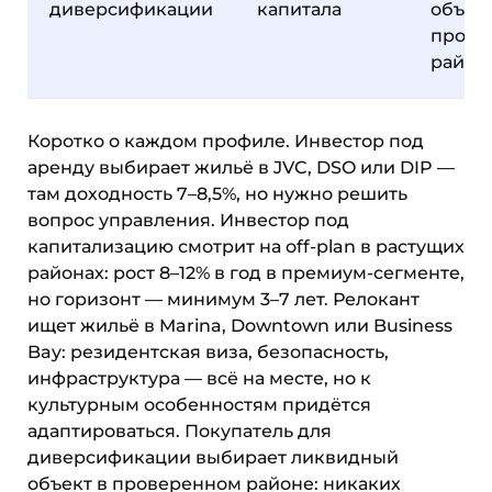
диверсификации
капитала
объект
прове
район
Коротко о каждом профиле. Инвестор под
аренду выбирает жильё в JVC, DSO или DIP —
там доходность 7–8,5%, но нужно решить
вопрос управления. Инвестор под
капитализацию смотрит на off-plan в растущих
районах: рост 8–12% в год в премиум-сегменте,
но горизонт — минимум 3–7 лет. Релокант
ищет жильё в Marina, Downtown или Business
Bay: резидентская виза, безопасность,
инфраструктура — всё на месте, но к
культурным особенностям придётся
адаптироваться. Покупатель для
диверсификации выбирает ликвидный
объект в проверенном районе: никаких