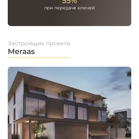
55%
при передаче
ключей
Застройщик проекта
Meraas