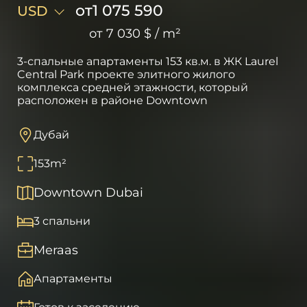
от
1 075 590
USD
от
7 030 $
/
m²
3-спальные апартаменты 153 кв.м. в ЖК Laurel
Central Park проекте элитного жилого
комплекса средней этажности, который
расположен в районе Downtown
Дубай
153
m²
Downtown Dubai
3 спальни
Meraas
Апартаменты