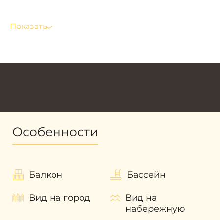
себя:
панорамное остекление;
Показать
большие балконы и террасы, на
территории которых можно создать
полноценную зону отдыха со столиками,
креслами и шезлонгами.
Для собственников недвижимости в Laurel
Central Park предусмотрены следующие
удобства:
инфраструктурные объекты для занятий
Особенности
спортом и развлечения детей;
зоны для комфортного отдыха;
консьерж и уютная зона отдыха с мягким
Балкон
Бассейн
диваном и стильными креслами.
Laurel Central Park эксклюзивный проект,
Вид на город
Вид на
благодаря которому собственники
набережную
недвижимости окажутся в атмосфере