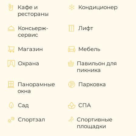
уединенной загородной жизни и в тоже
Кафе и
Кондиционер
время благодаря расположению
рестораны
сообщества будут находится рядом с
самыми популярными локациями
Консьерж-
Лифт
центральной части Дубая.
сервис
Становясь собственником объекта
недвижимости в роскошном Laurel Central
Магазин
Мебель
Park в Дубае граждане иностранных
государств получают возможность
Охрана
Павильон для
оформить в зависимости от стоимости
пикника
приобретенной недвижимости визу
сроком на 2 года или на 10 лет («Золотая
Панорамные
Парковка
виза») с правом последующего продления
окна
и наслаждаться жизнью в ОАЭ не
тревожась о сроках пребывания на
Сад
СПА
территории страны. Также собственник
апартаментов или пентхаусов получает
Спортзал
Спортивные
возможность при необходимости сдавать
площадки
его в аренду и получать доход от своих