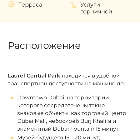
вложений.
Терраса
Услуги
горничной
Показатели
средней рентабельности
инвестиций
в данном проекте
составляет
от 11%
. С течением времени
этот показатель будет только расти. На
него оказывает влияние степень
Расположение
готовности объекта и уровень развития
района. Для получения быстрого
инвестиционного дохода можно выгодно
перепродать недвижимость не дожидаясь
Laurel Central Park
находится в удобной
завершения строительства. А также
транспортной доступности на машине до:
выгодно перепродать проект еще на
стадии строительства и получить быстрый
Downtown Dubai, на территории
инвестиционный доход.
которого сосредоточены такие
Наши эксперты помогут разобраться во
знаковые объекты, как торговый центр
всех волнующих вас вопросах и помогут в
Dubai Mall, небоскреб Burj Khalifa и
приобретении недвижимости в Дубае!
знаменитый Dubai Fountain 15 минут;
Музей будущего 15 – 20 минут;