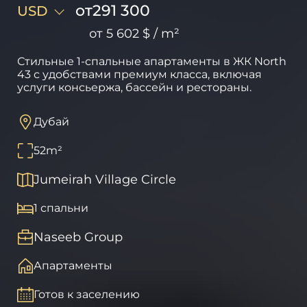
от
291 300
USD
от
5 602 $
/
m²
Стильные 1-спальные апартаменты в ЖК North
43 с удобствами премиум класса, включая
услуги консьержа, бассейн и рестораны.
Дубай
52
m²
Jumeirah Village Circle
1 спальни
Naseeb Group
Апартаменты
Готов к заселению