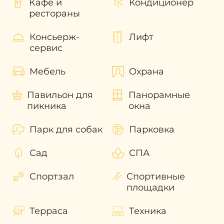
Кафе и
Кондиционер
Показатели
средней рентабельности
рестораны
инвестиций в North 43 составляет от
8%
. С
течением времени этот показатель будет
Консьерж-
Лифт
только расти. Для получения быстрого
сервис
инвестиционного дохода можно выгодно
перепродать недвижимость не дожидаясь
Мебель
Охрана
завершения строительства. А также
выгодно перепродать проект еще на
Павильон для
Панорамные
стадии строительства и получить быстрый
пикника
окна
инвестиционный доход.
Наши эксперты помогут разобраться во
Парк для собак
Парковка
всех волнующих вас вопросах и помогут с
приобретением недвижимости в Дубае!
Сад
СПА
Спортзал
Спортивные
площадки
Терраса
Техника