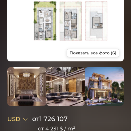
Показать все фото (6)
от
1 726 107
USD
от
4 231 $
/
m²