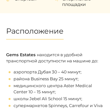
тенниса;
площадки
каток;
конюшня и зооферма;
скейт-парк;
Расположение
парки, созданные по уникальному
ландшафтному проекту.
Становясь собственником объекта
недвижимости в роскошном
Gems
Gems Estates
находится в удобной
Estates
в Дубае граждане иностранных
транспортной доступности на машине до:
государств получают возможность
оформить в зависимости от стоимости
аэропорта Дубая 30 – 40 минут;
приобретенной недвижимости визу
района Business Bay 25 минут;
сроком на 2 года или на 10 лет («Золотая
виза») с правом последующего продления
медицинского центра Aster Medical
и наслаждаться жизнью в ОАЭ не
Center 10
–
15 минут;
тревожась о сроках пребывания на
школы Jebel Ali School 15 минут;
территории страны. Также собственник
супермаркетов Spinneys, Carrefour и Viva
виллы получает возможность при