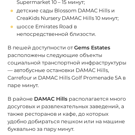
Supermarket 10
–
15 минут;
необходимости сдавать её в аренду и
детские сады Blossom DAMAC Hills и
получать доход от своих вложений.
CreaKids Nursery DAMAC Hills 10 минут;
Показатели
средней рентабельности
шоссе Emirates Road в
инвестиций
в данном проекте Gems
непосредственной близости
.
Estates
составляет
от 5%
. С течением
времени этот показатель будет только
В пешей доступности от
Gems Estates
расти. На него оказывает влияние степень
расположены следующие объекты
готовности объекта и уровень развития
района. Для получения быстрого
социальной транспортной инфраструктуры
инвестиционного дохода можно выгодно
—
автобусные остановки DAMAC Hills,
перепродать недвижимость не дожидаясь
Carrefour и DAMAC Hills Golf Promenade 5A в
завершения строительства. А также
паре минут
.
выгодно перепродать проект еще на
стадии строительства и получить быстрый
В районе
DAMAC Hills
располагается много
инвестиционный доход.
досуговых и развлекательных заведений, а
также ресторанов и кафе, до которых
Наши эксперты помогут разобраться во
всех волнующих вас вопросах и помогут в
удобно добираться пешком или на машине
приобретении недвижимости в Дубае!
буквально за пару минут.