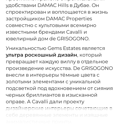
удобствами DAMAC Hills в Дубае.
Он
спроектирован и воплощается в жизнь
застройщиком
DAMAC Properties
совместно с культовыми всемирно
известными брендами Cavalli и
ювелирный дом de GRISOGONO.
Уникальностью Gems Estates является
ультра роскошный дизайн
, который
превращает каждую виллу в отдельное
произведение искусства. De GRISOGONO
внесли в интерьеры тёмные цвета с
золотыми элементами с уникальной
подсветкой под вдохновением от сияния
черных бриллиантов в изысканной
оправе. А Cavalli дали проекту
дизайнерские интерьеры сочетающие в
себе деревянные элементы и изящные
анималистичные принты.