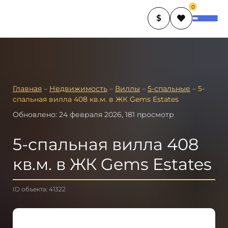
0
$
Главная
–
Недвижимость
–
Виллы
–
5-спальные
–
5-
спальная вилла 408 кв.м. в ЖК Gems Estates
Обновлено: 24 февраля 2026, 181 просмотр
5-спальная вилла 408
кв.м. в ЖК Gems Estates
ID объекта: 41322