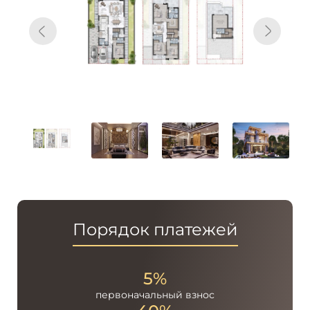
Порядок платежей
5%
первоначальный
взнос