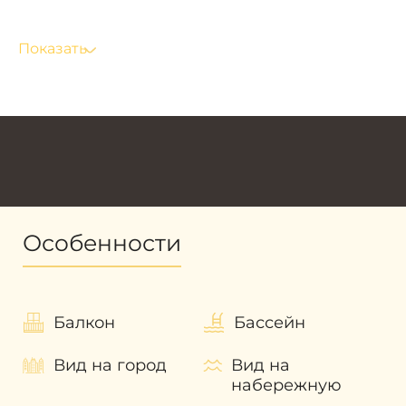
парковка на 330 машиномест, где
парковочные места на резиденцию
Показать
привязаны к количеству спален — 2, 3 и
4 места соответственно;
дизайн интерьера резиденций будут
оформляться в цветовой палитре
лепестков роз и мягкого коричневого
дерева;
террасы;
оборудованные кухни;
Особенности
система «умный дом»;
двойные потолки (минимальная высота
3,3 метра и до 7 метров);
Балкон
Бассейн
панорамное остекление;
резиденции предоставляются без
Вид на город
Вид на
мебели.
набережную
Для собственников недвижимости в ORLA