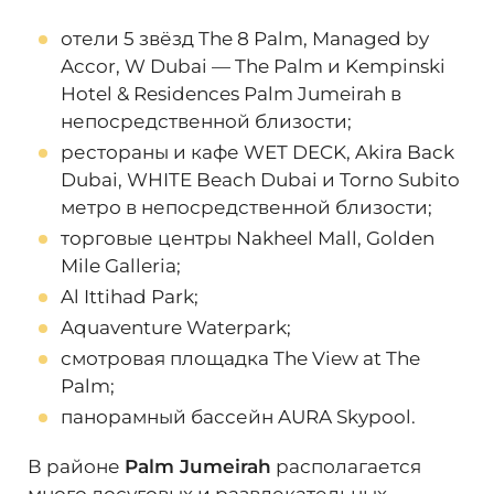
Наши эксперты помогут разобраться во
всех волнующих вас вопросах и помогут с
отели 5 звёзд The 8 Palm, Managed by
приобретением недвижимости в Дубае!
Accor, W Dubai — The Palm и Kempinski
Hotel & Residences Palm Jumeirah в
непосредственной близости;
рестораны и кафе WET DECK, Akira Back
Dubai, WHITE Beach Dubai и Torno Subito
метро в непосредственной близости;
торговые центры Nakheel Mall, Golden
Mile Galleria;
Al Ittihad Park;
Aquaventure Waterpark;
смотровая площадка The View at The
Palm;
панорамный бассейн AURA Skypool.
В районе
Palm Jumeirah
располагается