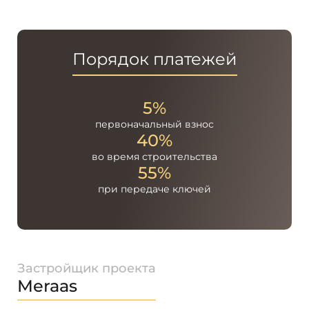
Порядок платежей
5%
первоначальный
взнос
40%
во время
строительства
55%
при передаче
ключей
Застройщик проекта
Meraas