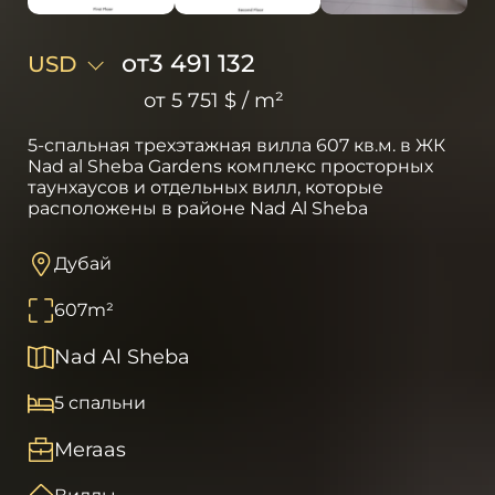
от
3 491 132
USD
от
5 751 $
/
m²
5-спальная трехэтажная вилла 607 кв.м. в ЖК
Nad al Sheba Gardens комплекс просторных
таунхаусов и отдельных вилл, которые
расположены в районе Nad Al Sheba
Дубай
607
m²
Nad Al Sheba
5 спальни
Meraas