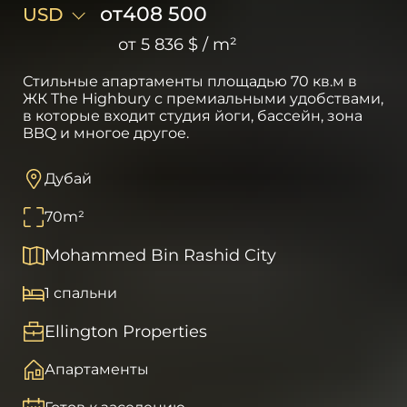
от
408 500
USD
от
5 836 $
/
m²
Стильные апартаменты площадью 70 кв.м в
ЖК The Highbury с премиальными удобствами,
в которые входит студия йоги, бассейн, зона
BBQ и многое другое.
Дубай
70
m²
Mohammed Bin Rashid City
1 спальни
Ellington Properties
Апартаменты