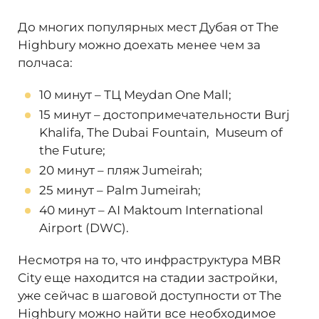
зависимости от стоимости приобретенной
недвижимости визу сроком на 2 года или
До многих популярных мест Дубая от The
на 10 лет (
«Золотая виза»
) с правом
Highbury можно доехать менее чем за
последующего продления и наслаждаться
полчаса:
жизнью в ОАЭ не тревожась о сроках
пребывания на территории страны. Также
10 минут – ТЦ Meydan One Mall;
собственник получает возможность при
15 минут – достопримечательности Burj
необходимости сдавать апартаменты в
Khalifa, The Dubai Fountain, Museum of
аренду и получать доход от своих
the Future;
вложений.
20 минут – пляж Jumeirah;
Показатели
средней рентабельности
25 минут – Palm Jumeirah;
инвестиций в The Highbury составляет от
8,5%
. С течением времени этот показатель
40 минут – АІ Maktoum International
будет только расти. Для получения
Airport (DWC).
быстрого инвестиционного дохода можно
выгодно перепродать недвижимость не
Несмотря на то, что инфраструктура MBR
дожидаясь завершения строительства. А
City еще находится на стадии застройки,
также выгодно перепродать проект еще на
уже сейчас в шаговой доступности от The
стадии строительства и получить быстрый
Highbury можно найти все необходимое