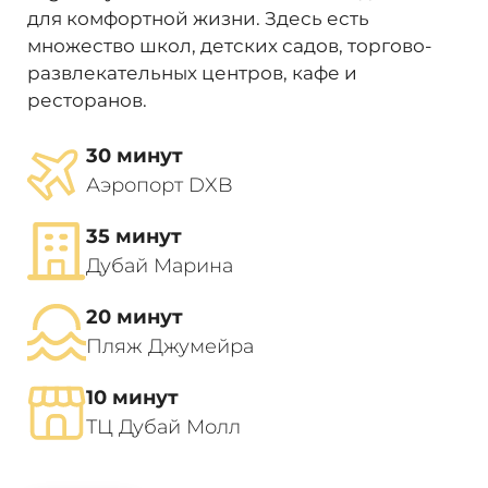
инвестиционный доход.
для комфортной жизни. Здесь есть
Наши эксперты помогут разобраться во
множество школ, детских садов, торгово-
всех волнующих вас вопросах и помогут с
развлекательных центров, кафе и
приобретением недвижимости в Дубае!
ресторанов.
30 минут
Аэропорт DXB
35 минут
Дубай Марина
20 минут
Пляж Джумейра
10 минут
ТЦ Дубай Молл