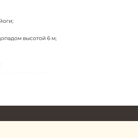
йоги;
допадом высотой 6 м;
;
открытом воздухе;
 недвижимости в роскошном викторианском Vincit
 возможность оформить визу сроком на 2 года с
 в ОАЭ не тревожась о сроках пребывания на те
ет возможность при необходимости сдавать их в а