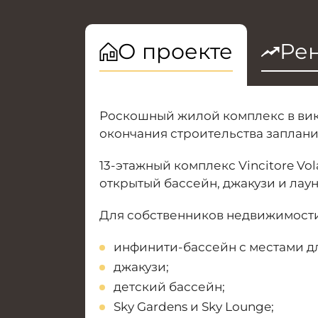
О проекте
Рен
Роскошный жилой комплекс в викт
окончания строительства запланир
13-этажный комплекс Vincitore V
открытый бассейн, джакузи и лау
Для собственников недвижимости 
инфинити-бассейн с местами дл
джакузи;
детский бассейн;
Sky Gardens и Sky Lounge;