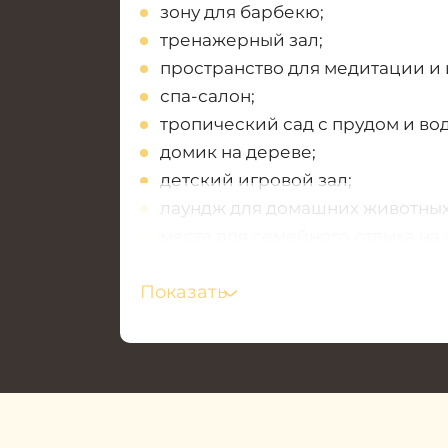
зону для барбекю;
тренажерный зал;
пространство для медитации и 
спа-салон;
тропический сад с прудом и во
домик на дереве;
детский игровой зал;
лаундж для домашних животных
места для семейного отдыха на 
конференц-залы и лаунджи;
Показать
поле для гольфа.
Становясь собственником объекта
иностранных государств получают
продления и наслаждаться жизнью
собственник апартаментов получа
своих вложений.