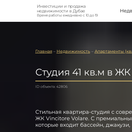
Инвестиции и продажа
Нед
недвижимости в Дубае
Время работы: ежедневно с 10 до 19
Главная
–
Недвижимость
–
Апартаменты (кв
Студия 41 кв.м в ЖК 
ID объекта: 42806
Стильная квартира-студия с совр
ЖК Vincitore Volare. С премиальн
которые входит бассейн, джакузи,