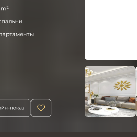
1
m²
 спальни
партаменты
йн-показ