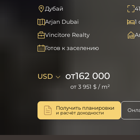
Дубай
4
Arjan Dubai
1
Vincitore Realty
А
Готов к заселению
от
162 000
USD
от
3 951 $
/
m²
Получить планировки
Онла
и расчёт доходности