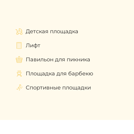
8%
. С течением времени этот
 можно выгодно перепродать
ать проект еще на стадии
Детская площадка
 приобретением недвижимости в
Лифт
Павильон для пикника
Площадка для барбекю
Спортивные площадки