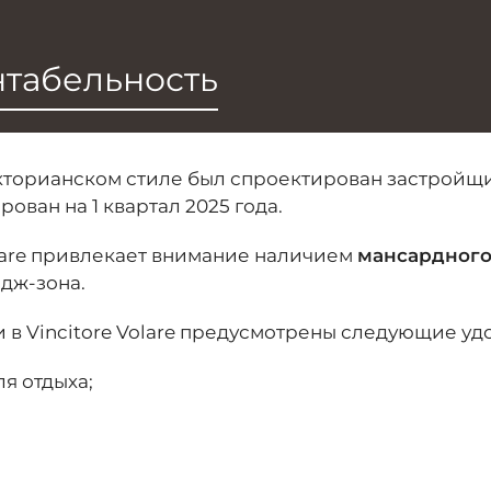
табельность
орианском стиле был спроектирован застройщико
ован на 1 квартал 2025 года.
olare привлекает внимание наличием
мансардного
ндж-зона.
в Vincitore Volare предусмотрены следующие удо
я отдыха;