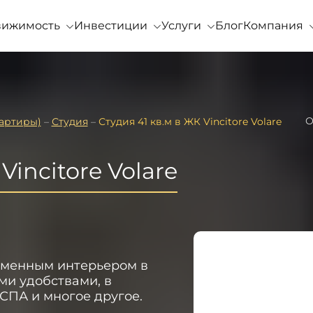
вижимость
Инвестиции
Услуги
Блог
Компания
О
артиры)
–
Студия
–
Студия 41 кв.м в ЖК Vincitore Volare
Vincitore Volare
еменным интерьером в
ыми удобствами, в
 СПА и многое другое.