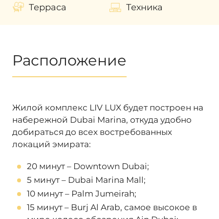
Терраса
Техника
С течением времени этот показатель будет
только расти. Для получения быстрого
инвестиционного дохода можно выгодно
перепродать недвижимость не дожидаясь
завершения строительства. А также
Расположение
выгодно перепродать проект еще на
стадии строительства и получить быстрый
инвестиционный доход.
Наши эксперты помогут разобраться во
Жилой комплекс LIV LUX будет построен на
всех волнующих вас вопросах и помогут с
набережной Dubai Marina, откуда удобно
приобретением недвижимости в Дубае!
добираться до всех востребованных
локаций эмирата:
20 минут – Downtown Dubai;
5 минут – Dubai Marina Mall;
10 минут – Palm Jumeirah;
15 минут – Burj Al Arab, самое высокое в