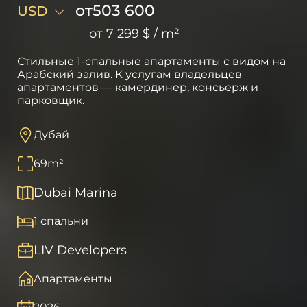
от
503 600
USD
от
7 299 $
/
m²
Стильные 1-спальные апартаменты с видом на
Арабский залив. К услугам владельцев
апартаментов — камердинер, консьерж и
парковщик.
Дубай
69
m²
Dubai Marina
1 спальни
LIV Developers
Апартаменты