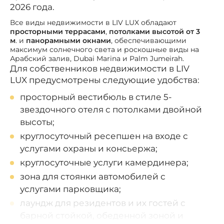
2026 года.
Все виды недвижимости в LIV LUX обладают
просторными террасами
,
потолками высотой от 3
м
. и
панорамными окнами
, обеспечивающими
максимум солнечного света и роскошные виды на
Арабский залив, Dubai Marina и Palm Jumeirah.
Для собственников недвижимости в LIV
LUX предусмотрены следующие удобства:
просторный вестибюль в стиле 5-
звездочного отеля с потолками двойной
высоты;
круглосуточный ресепшен на входе с
услугами охраны и консьержа;
круглосуточные услуги камердинера;
зона для стоянки автомобилей с
услугами парковщика;
лаундж для резидентов и их гостей с
барной стойкой, обеденной зоной и