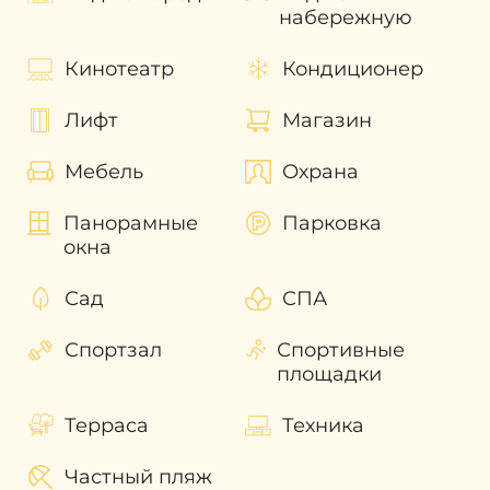
набережную
Показатели
средней рентабельности
инвестиций в Ellington Ocean House
Кинотеатр
Кондиционер
составляет от
9%
. С течением времени этот
показатель будет только расти. Для
Лифт
Магазин
получения быстрого инвестиционного
дохода можно выгодно перепродать
Мебель
Охрана
недвижимость не дожидаясь завершения
строительства. А также выгодно
Панорамные
Парковка
перепродать проект еще на стадии
окна
строительства и получить быстрый
инвестиционный доход.
Сад
СПА
Наши эксперты помогут разобраться во
всех волнующих вас вопросах и помогут с
Спортзал
Спортивные
приобретением недвижимости в Дубае!
площадки
Терраса
Техника
Частный пляж