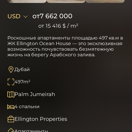
от
7 662 000
USD
от
15 416 $
/
m²
Роскошные апартаменты площадью 497 кв.м в
ЖК Ellington Ocean House — это эксклюзивная
возможность почувствовать безмятежную
жизнь на берегу Арабского залива.
Дубай
497
m²
Palm Jumeirah
4 спальни
Ellington Properties
Апартаменты