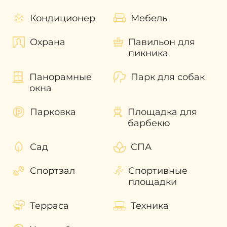
Показатели
средней рентабельности
Кондиционер
Мебель
инвестиций в The Sanctuary составляет от
7,55%
. С течением времени этот
Охрана
Павильон для
показатель будет только расти. Для
пикника
получения быстрого инвестиционного
дохода можно выгодно перепродать
Панорамные
Парк для собак
недвижимость не дожидаясь завершения
окна
строительства. А также выгодно
перепродать проект еще на стадии
Парковка
Площадка для
строительства и получить быстрый
барбекю
инвестиционный доход.
Наши эксперты помогут разобраться во
Сад
СПА
всех волнующих вас вопросах и помогут с
приобретением недвижимости в Дубае!
Спортзал
Спортивные
площадки
Терраса
Техника