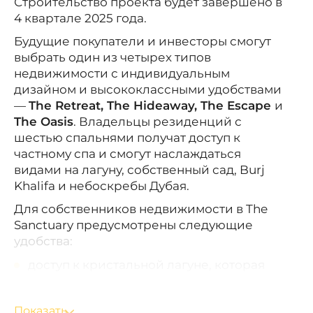
Строительство проекта будет завершено в
4 квартале 2025 года.
Будущие покупатели и инвесторы смогут
выбрать один из четырех типов
недвижимости с индивидуальным
дизайном и высококлассными удобствами
—
The Retreat, The Hideaway, The Escape
и
The Oasis
. Владельцы резиденций с
шестью спальнями получат доступ к
частному спа и смогут наслаждаться
видами на лагуну, собственный сад, Burj
Khalifa и небоскребы Дубая.
Для собственников недвижимости в The
Sanctuary предусмотрены следующие
удобства:
доступ к кристальной лагуне, которая
идеально подходит для занятий
водными видами спорта, включая
Показать