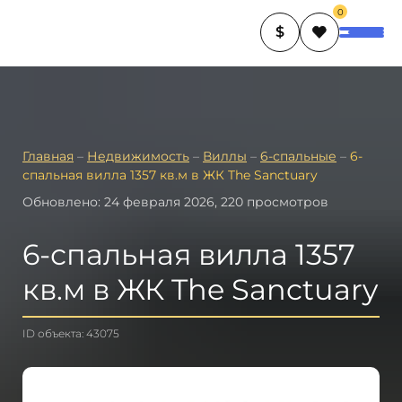
0
$
Главная
–
Недвижимость
–
Виллы
–
6-спальные
–
6-
спальная вилла 1357 кв.м в ЖК The Sanctuary
Обновлено: 24 февраля 2026, 220 просмотров
6-спальная вилла 1357
кв.м в ЖК The Sanctuary
ID объекта: 43075