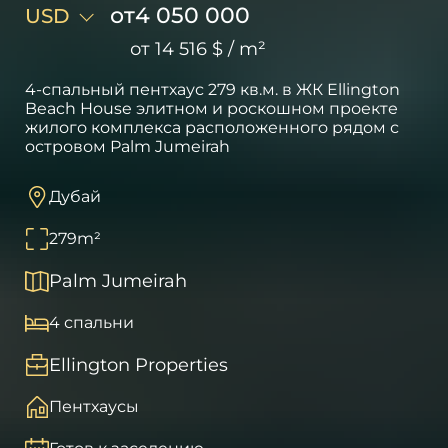
от
4 050 000
USD
от
14 516 $
/
m²
4-спальный пентхаус 279 кв.м. в ЖК Ellington
Beach House элитном и роскошном проекте
жилого комплекса расположенного рядом с
островом Palm Jumeirah
Дубай
279
m²
Palm Jumeirah
4 спальни
Ellington Properties
Пентхаусы