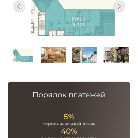
Порядок платежей
5%
первоначальный
взнос
40%