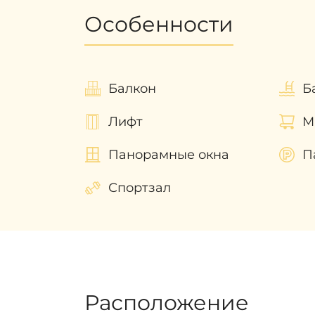
Особенности
Наши эксперты помогут разобрать
Дубае!
Балкон
Б
Лифт
М
Панорамные окна
П
Спортзал
Расположение