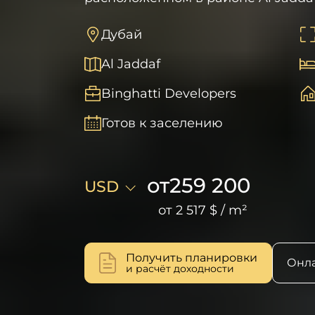
Дубай
Al Jaddaf
Binghatti Developers
Готов к заселению
от
259 200
USD
от
2 517 $
/
m²
Получить планировки
Онла
и расчёт доходности