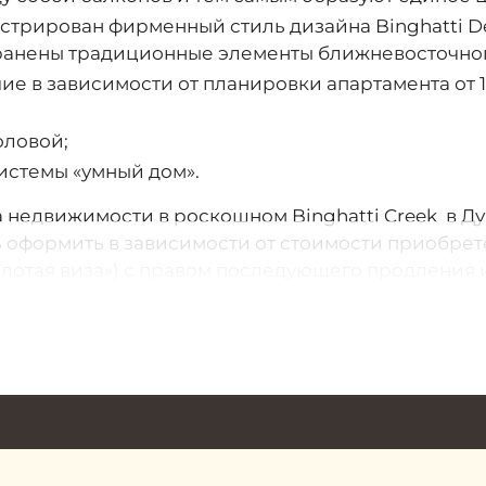
стрирован фирменный стиль дизайна Binghatti De
ранены традиционные элементы ближневосточного
е в зависимости от планировки апартамента от 1 
оловой;
истемы «умный дом».
 недвижимости в роскошном Binghatti Creek в Д
ь оформить в зависимости от стоимости приобре
«Золотая виза») с правом последующего продления
я на территории страны. Также собственник апа
аренду и получать доход от своих вложений.
ости инвестиций
в данном проекте Binghatti Cree
лько расти. На него оказывает влияние степень г
 быстрого инвестиционного дохода можно выгодн
тва. А также выгодно перепродать проект еще на
й доход.