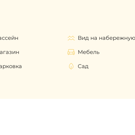
ся во всех волнующих вас вопросах и помогут в
ассейн
Вид на набережну
агазин
Мебель
арковка
Сад