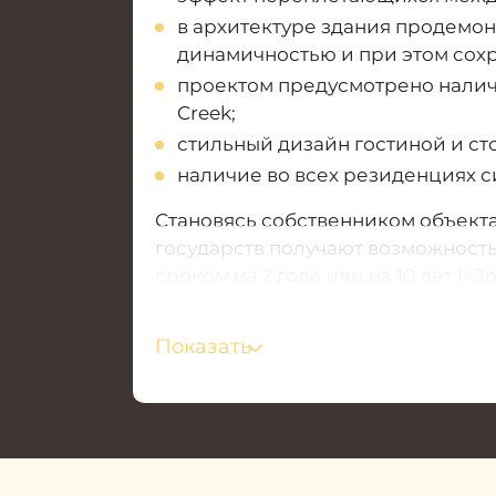
в архитектуре здания продемон
динамичностью и при этом сох
проектом предусмотрено наличи
Creek;
стильный дизайн гостиной и ст
наличие во всех резиденциях с
Становясь собственником объекта
государств получают возможност
сроком на 2 года или на 10 лет (
не тревожась о сроках пребывани
при необходимости сдавать его в 
Показать
Показатели
средней рентабельн
времени этот показатель будет то
развития района. Для получения
дожидаясь завершения строительс
получить быстрый инвестиционны