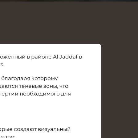
женный в районе Al Jaddaf в
s.
, благодаря которому
даются теневые зоны, что
нергии необходимого для
орые создают визуальный
елое;