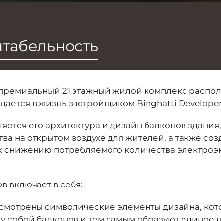
табельность
ремиальный 21 этажный жилой комплекс располо
ается в жизнь застройщиком Binghatti Developer
ляется его архитектура и дизайн балконов здания
а на открытом воздухе для жителей, а также соз
к снижению потребляемого количества электроэ
в включает в себя:
усмотрены символические элементы дизайна, кот
 собой балконов и тем самым образуют единое ц