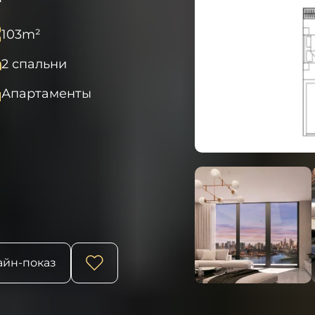
103
m²
2 спальни
Апартаменты
йн-показ