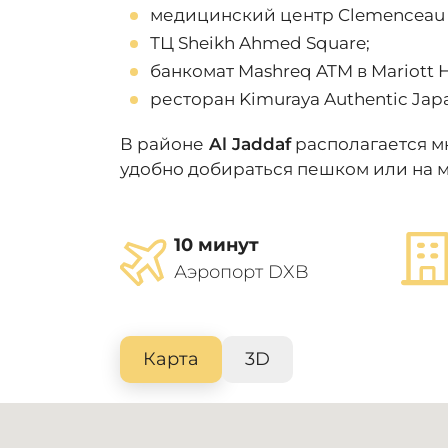
медицинский центр Clemenceau 
ТЦ Sheikh Ahmed Square;
банкомат Mashreq ATM в Mariott Ho
ресторан Kimuraya Authentic Japa
В районе
Al Jaddaf
располагается мн
удобно добираться пешком или на м
10 минут
Аэропорт DXB
Карта
3D