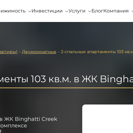
вижимость
Инвестиции
Услуги
Блог
Компания
артиры)
–
Двухкомнатные
–
2-спальные апартаменты 103 кв.м
енты 103 кв.м. в ЖК Bingha
в ЖК Binghatti Creek
комплексе
f