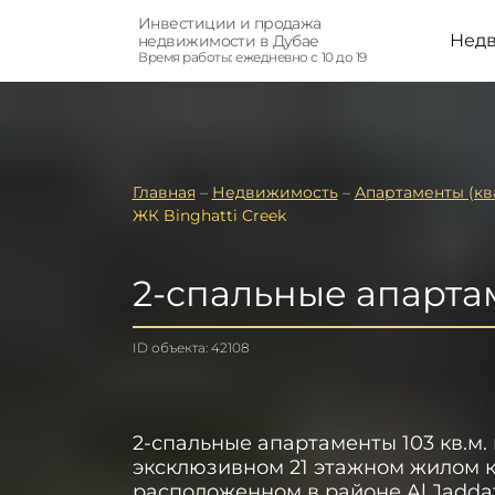
Инвестиции и продажа
Нед
недвижимости в Дубае
Время работы: ежедневно с 10 до 19
Главная
–
Недвижимость
–
Апартаменты (кв
ЖК Binghatti Creek
2-спальные апартам
ID объекта: 42108
2-спальные апартаменты 103 кв.м. 
эксклюзивном 21 этажном жилом 
расположенном в районе Al Jadda