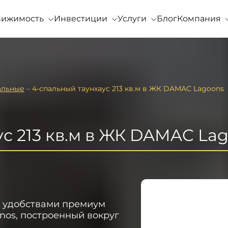
вижимость
Инвестиции
Услуги
Блог
Компания
альные
–
4-спальный таунхаус 213 кв.м в ЖК DAMAC Lagoons
ус 213 кв.м в ЖК DAMAC La
с удобствами премиум
nos, построенный вокруг