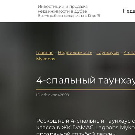
Инвестиции и продажа
Нед
недвижимости в Дубае
Время работы: ежедневно с 10 до 19
Главная
–
Недвижимость
–
Таунхаусы
–
4-сп
Mykonos
4-спальный таунха
ID объекта: 42898
Роскошный 4-спальный таунхаус 
класса в ЖК DAMAC Lagoons Myko
прозрачной голубой лагуны.