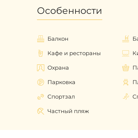
Наши эксперты помогут разобрать
Особенности
Дубае!
Балкон
Б
Кафе и рестораны
К
Охрана
П
Парковка
П
Спортзал
С
Частный пляж