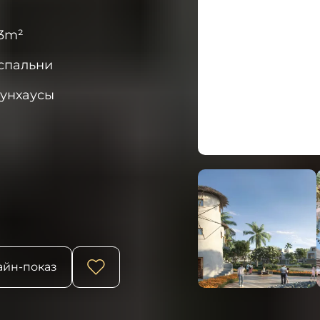
3
m²
спальни
аунхаусы
йн-показ