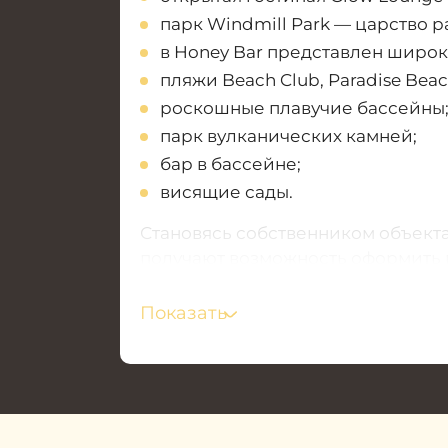
парк Windmill Park — царство р
в Honey Bar представлен широк
пляжи Beach Club, Paradise Beac
роскошные плавучие бассейны
парк вулканических камней;
бар в бассейне;
висящие сады.
Становясь собственником объект
получают возможность оформить ви
наслаждаться жизнью в ОАЭ не тр
таунхауса получает возможность п
Показать
Показатели
средней рентабельн
показатель будет только расти. 
недвижимость не дожидаясь завер
строительства и получить быстры