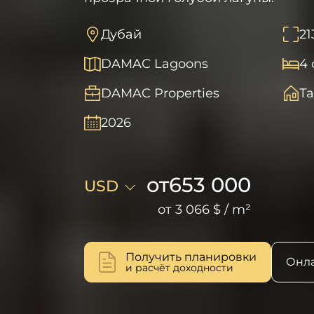
Дубай
21
DAMAC Lagoons
4 
DAMAC Properties
Т
2026
от
653 000
USD
от
3 066 $
/
m²
Получить планировки
Онла
и расчёт доходности