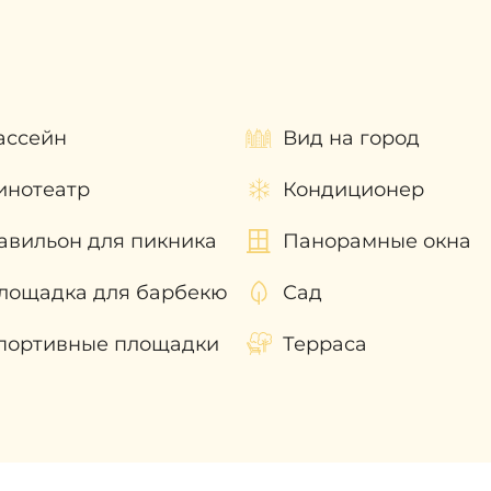
ся во всех волнующих вас вопросах и помогут с
ассейн
Вид на город
инотеатр
Кондиционер
авильон для пикника
Панорамные окна
лощадка для барбекю
Сад
портивные площадки
Терраса